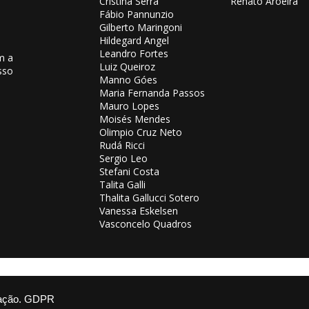
Cristina Serra
Renato Aroeira
Fábio Pannunzio
Gilberto Maringoni
Hildegard Angel
Leandro Fortes
m a
Luiz Queiroz
sso
Manno Góes
Maria Fernanda Passos
Mauro Lopes
Moisés Mendes
Olimpio Cruz Neto
Rudá Ricci
Sergio Leo
Stefani Costa
Talita Galli
Thalita Gallucci Sotero
Vanessa Eskelsen
Vasconcelo Quadros
ação.
GDPR