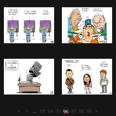
<
1
…
93
94
95
97
98
99
>
96