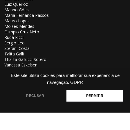
Luiz Queiroz
Manno Góes
Maria Fernanda Passos
Mauro Lopes
Moisés Mendes
Olimpio Cruz Neto
Rudá Ricci
Sergio Leo
Stefani Costa
Talita Galli
Thalita Gallucci Sotero
Vanessa Eskelsen
Vasconcelo Quadros
Este site utiliza cookies para melhorar sua experiência de
Chargistas
navegação.
GDPR
Gilberto Maringoni
Nando Motta
RECUSAR
PERMITIR
Renato Aroeira