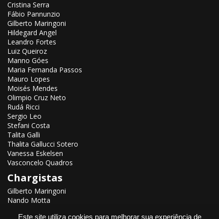
Cristina Serra
Fábio Pannunzio
Gilberto Maringoni
Hildegard Angel
Leandro Fortes
Luiz Queiroz
Manno Góes
Maria Fernanda Passos
Mauro Lopes
Moisés Mendes
Olimpio Cruz Neto
Rudá Ricci
Sergio Leo
Stefani Costa
Talita Galli
Thalita Gallucci Sotero
Vanessa Eskelsen
Vasconcelo Quadros
Chargistas
Gilberto Maringoni
Nando Motta
Renato Aroeira
Este site utiliza cookies para melhorar sua experiência de