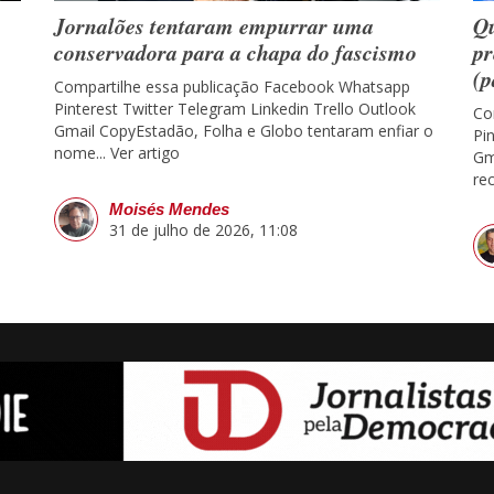
Jornalões tentaram empurrar uma
Qu
conservadora para a chapa do fascismo
pr
(p
Compartilhe essa publicação Facebook Whatsapp
Pinterest Twitter Telegram Linkedin Trello Outlook
Co
Gmail CopyEstadão, Folha e Globo tentaram enfiar o
Pi
nome...
Ver artigo
Gm
re
Moisés Mendes
31 de julho de 2026, 11:08