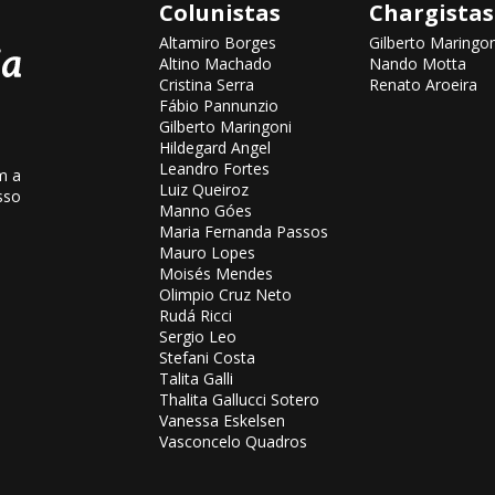
Colunistas
Chargistas
Altamiro Borges
Gilberto Maringon
Altino Machado
Nando Motta
Cristina Serra
Renato Aroeira
Fábio Pannunzio
Gilberto Maringoni
Hildegard Angel
Leandro Fortes
m a
Luiz Queiroz
sso
Manno Góes
Maria Fernanda Passos
Mauro Lopes
Moisés Mendes
Olimpio Cruz Neto
Rudá Ricci
Sergio Leo
Stefani Costa
Talita Galli
Thalita Gallucci Sotero
Vanessa Eskelsen
Vasconcelo Quadros