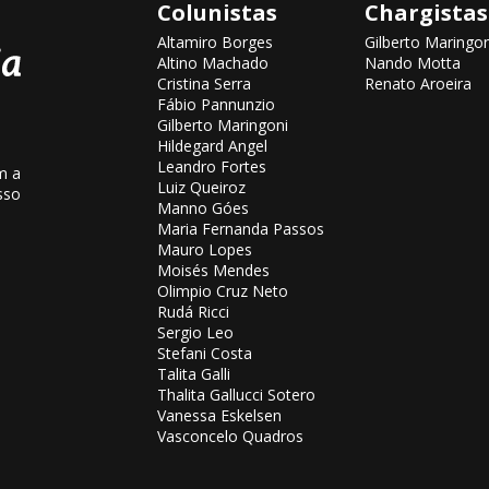
Colunistas
Chargistas
Altamiro Borges
Gilberto Maringon
Altino Machado
Nando Motta
Cristina Serra
Renato Aroeira
Fábio Pannunzio
Gilberto Maringoni
Hildegard Angel
Leandro Fortes
m a
Luiz Queiroz
sso
Manno Góes
Maria Fernanda Passos
Mauro Lopes
Moisés Mendes
Olimpio Cruz Neto
Rudá Ricci
Sergio Leo
Stefani Costa
Talita Galli
Thalita Gallucci Sotero
Vanessa Eskelsen
Vasconcelo Quadros