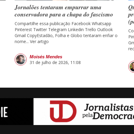
Jornalões tentaram empurrar uma
Qu
conservadora para a chapa do fascismo
pr
(p
Compartilhe essa publicação Facebook Whatsapp
Pinterest Twitter Telegram Linkedin Trello Outlook
Co
Gmail CopyEstadão, Folha e Globo tentaram enfiar o
Pi
nome...
Ver artigo
Gm
re
Moisés Mendes
31 de julho de 2026, 11:08