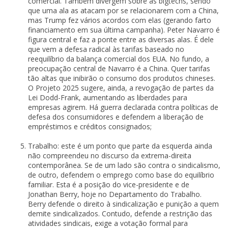
comercial. Também divergem sobre as bigtechs, sendo
que uma ala as atacam por se relacionarem com a China,
mas Trump fez vários acordos com elas (gerando farto
financiamento em sua última campanha). Peter Navarro é
figura central e faz a ponte entre as diversas alas. É dele
que vem a defesa radical às tarifas baseado no
reequilíbrio da balança comercial dos EUA. No fundo, a
preocupação central de Navarro é a China. Quer tarifas
tão altas que inibirão o consumo dos produtos chineses.
O Projeto 2025 sugere, ainda, a revogação de partes da
Lei Dodd-Frank, aumentando as liberdades para
empresas agirem. Há guerra declarada contra políticas de
defesa dos consumidores e defendem a liberação de
empréstimos e créditos consignados;
Trabalho: este é um ponto que parte da esquerda ainda
não compreendeu no discurso da extrema-direita
contemporânea. Se de um lado são contra o sindicalismo,
de outro, defendem o emprego como base do equilíbrio
familiar. Esta é a posição do vice-presidente e de
Jonathan Berry, hoje no Departamento do Trabalho.
Berry defende o direito à sindicalização e punição a quem
demite sindicalizados. Contudo, defende a restrição das
atividades sindicais, exige a votação formal para